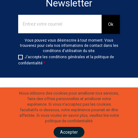
Newsletter
Vous pouvez vous désinscrire à tout moment. Vous
trouverez pour cela nos informations de contact dans les
conditions d'utilisation du site.
J'accepte les conditions générales et la politique de
confidentialité
*
Produits
Nous utilisons des cookies pour améliorer nos services,
faire des offres personnelles et améliorer votre
expérience.
Si vous n'acceptez pas les cookies
Notre société
facultatifs ci-dessous, votre expérience pourrait en être
affectée. Si vous voulez en savoir plus, veuillez lire notre
politique de confidentialité.
Votre compte
Accepter