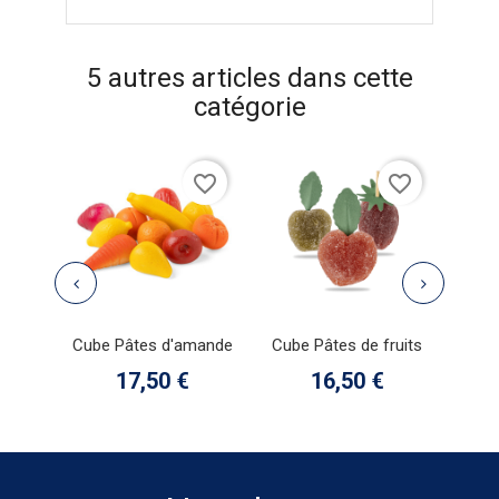
5 autres articles dans cette
catégorie
favorite_border
favorite_border
Cube Pâtes d'amande
Cube Pâtes de fruits
C
Prix
Prix
17,50 €
16,50 €