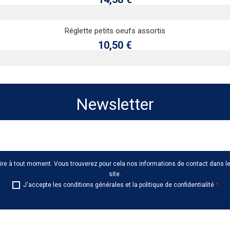
Ajouter au panier
Réglette petits oeufs assortis
Prix
10,50 €
Newsletter
e à tout moment. Vous trouverez pour cela nos informations de contact dans les
site.
J'accepte les conditions générales et la politique de confidentialité
*