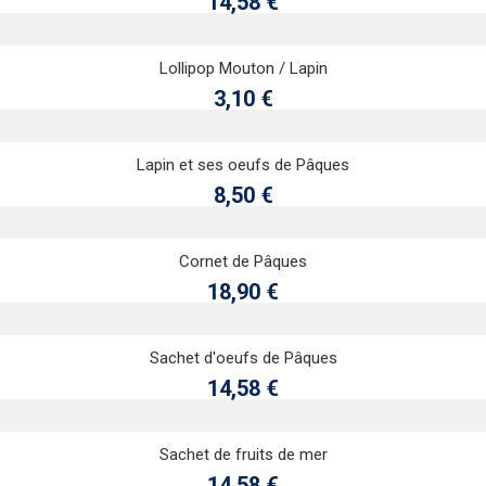
Prix
14,58 €
Ajouter au panier
Lollipop Mouton / Lapin
Aperçu rapide
Prix
3,10 €
Ajouter au panier
Lapin et ses oeufs de Pâques
Aperçu rapide
Prix
8,50 €
Ajouter au panier
Cornet de Pâques
Aperçu rapide
Prix
18,90 €
Ajouter au panier
Sachet d'oeufs de Pâques
Aperçu rapide
Prix
14,58 €
Ajouter au panier
Sachet de fruits de mer
Aperçu rapide
Prix
14,58 €