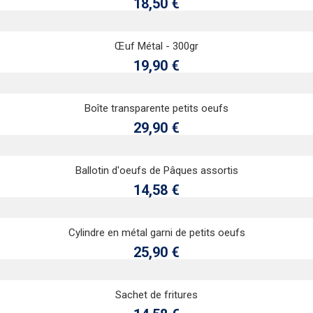
Prix
18,50 €
Ajouter au panier
Œuf Métal - 300gr
Aperçu rapide
Prix
19,90 €
Ajouter au panier
Boîte transparente petits oeufs
Aperçu rapide
Prix
29,90 €
Ajouter au panier
Ballotin d'oeufs de Pâques assortis
Aperçu rapide
Prix
14,58 €
Ajouter au panier
Cylindre en métal garni de petits oeufs
Aperçu rapide
Prix
25,90 €
Ajouter au panier
Sachet de fritures
Aperçu rapide