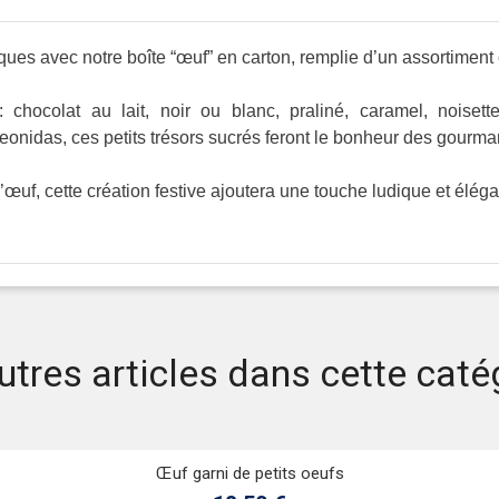
es avec notre boîte “œuf” en carton, remplie d’un assortiment 
ocolat au lait, noir ou blanc, praliné, caramel, noisette, 
eonidas, ces petits trésors sucrés feront le bonheur des gourm
œuf, cette création festive ajoutera une touche ludique et éléga
utres articles dans cette caté
Aperçu rapide
Ajouter au panier
Œuf garni de petits oeufs
Aperçu rapide