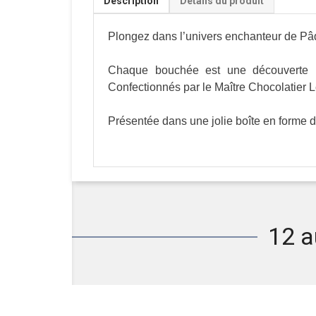
Description
Détails du produit
Plongez dans l’univers enchanteur de Pâqu
Chaque bouchée est une découverte : ch
Confectionnés par le Maître Chocolatier L
Présentée dans une jolie boîte en forme d’
12 a