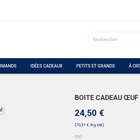
URMANDS
IDÉES CADEAUX
PETITS ET GRANDS
À CR
BOITE CADEAU ŒUF
24,50 €
(70,31 € /kg net)
TTC